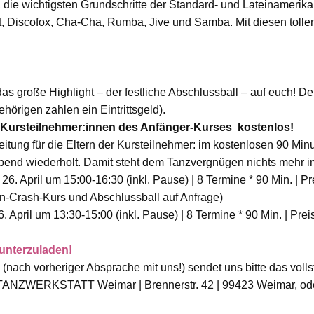
, die wichtigsten Grundschritte der Standard- und Lateinameri
, Discofox, Cha-Cha, Rumba, Jive und Samba. Mit diesen tollen 
 große Highlight – der festliche Abschlussball – auf euch! Der
ehörigen zahlen ein Eintrittsgeld).
er Kursteilnehmer:innen des Anfänger-Kurses kostenlos!
eitung für die Eltern der Kursteilnehmer: im kostenlosen 90 Mi
labend wiederholt. Damit steht dem Tanzvergnügen nichts mehr 
26. April um 15:00-16:30 (inkl. Pause) | 8 Termine * 90 Min. | Prei
ltern-Crash-Kurs und Abschlussball auf Anfrage)
. April um 13:30-15:00 (inkl. Pause) | 8 Termine * 90 Min. | Preis: 
unterzuladen!
nach vorheriger Absprache mit uns!) sendet uns bitte das volls
TANZWERKSTATT Weimar | Brennerstr. 42 | 99423 Weimar, oder 