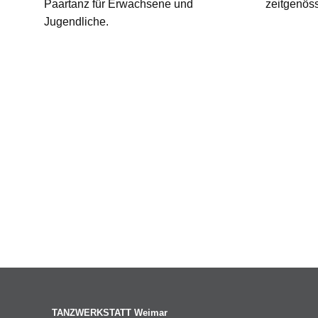
Paartanz für Erwachsene und
zeitgenös
Jugendliche.
TANZWERKSTATT Weimar