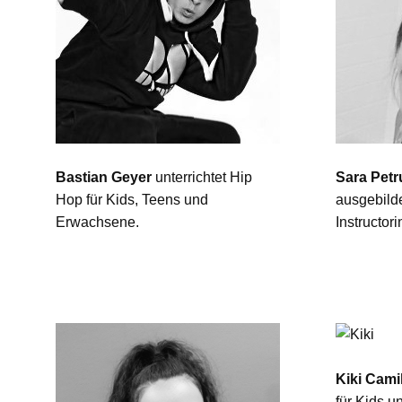
Bastian Geyer
unterrichtet Hip
Sara Petr
Hop für Kids, Teens und
ausgebild
Erwachsene.
Instructo
Kiki Cami
für Kids u