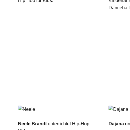
Hip Hop für Kids.
Kindertan
Dancehall
Neele Brandt
unterrichtet Hip-Hop
Dajana
unt