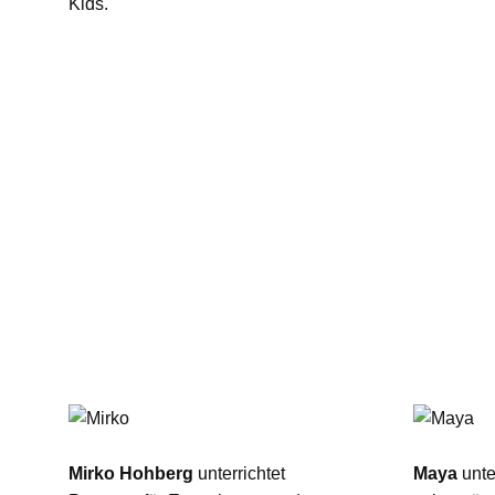
Kids.
Mirko Hohberg
unterrichtet
Maya
unter